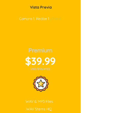
Vista Previa
Compra 1, Recibe 1
¡Gratis!
Premium
$39.99
USD/DOLARES
WAV & MP3 Files
.WAV Stems HQ