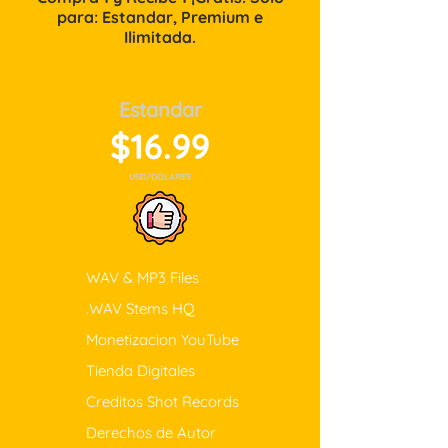
para:
Estandar, Premium e
Ilimitada.
Estandar
$16.99
USD/DOLARES
WAV & MP3 Files
.WAV Stems HQ
Monetizacion YouTube
Tienda Digitales
Creditos Shot Records
Derechos de Autor