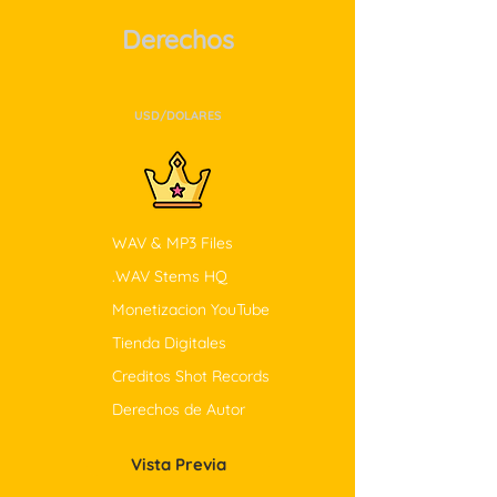
Derechos
$179.99
USD/DOLARES
WAV & MP3 Files
.WAV Stems HQ
Monetizacion YouTube
Tienda Digitales
Creditos Shot Records
Derechos de Autor
Vista Previa