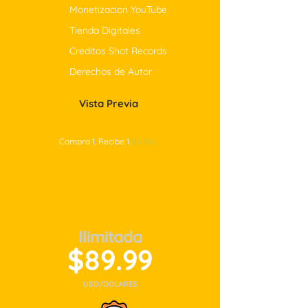
Monetizacion YouTube
Tienda Digitales
Creditos Shot Records
Derechos de Autor
Vista Previa
Compra 1, Recibe 1
¡Gratis!
Ilimitada
$89.99
USD/DOLARES