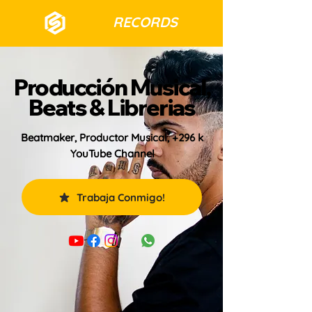
SHOT
RECORDS
Producción Musical,
Beats & Librerias
Beatmaker, Productor Musical, +296 k
YouTube Channel
Trabaja Conmigo!