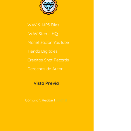
WAV & MP3 Files
.WAV Stems HQ
Monetizacion YouTube
Tienda Digitales
Creditos Shot Records
Derechos de Autor
Vista Previa
Compra 1, Recibe 1
¡Gratis!