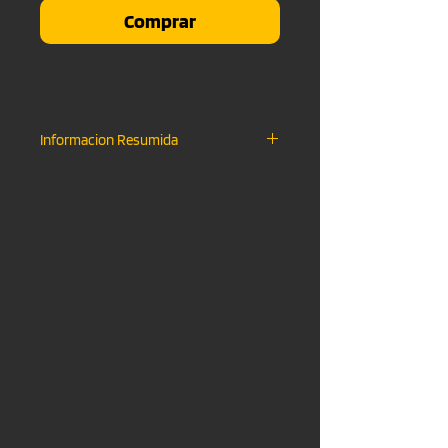
Comprar
Informacion Resumida
Descarga Directa
.WAV TRACK OUTS
.WAV FILE & .MP3 FILE
Uso No-Comercial
Monetizacion en YouTube Activa
Creditos "Shot Records"
Sin Etiqueta "Shot Records"