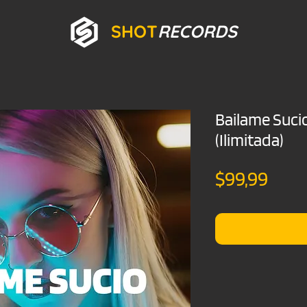
SHOT
RECORDS
Bailame Suci
(Ilimitada)
Prec
$99,99