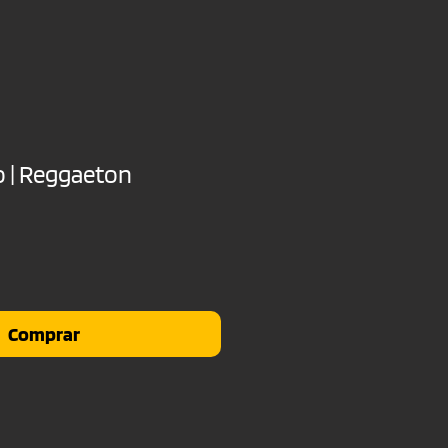
o | Reggaeton
io
Comprar