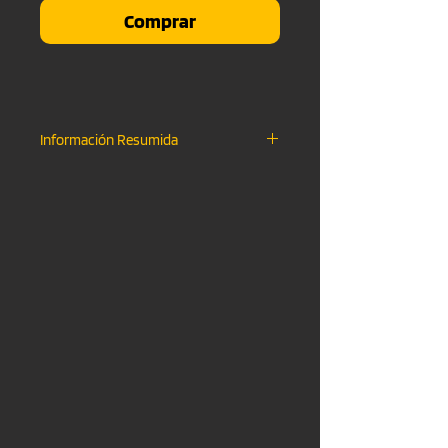
Comprar
Información Resumida
Descarga Instantanea
.WAV FILE & .MP3 FILE
Uso No-Comercial
Monetizacion en YouTube Activa
Creditos "Shot Records"
Sin Etiqueta "Shot Records"