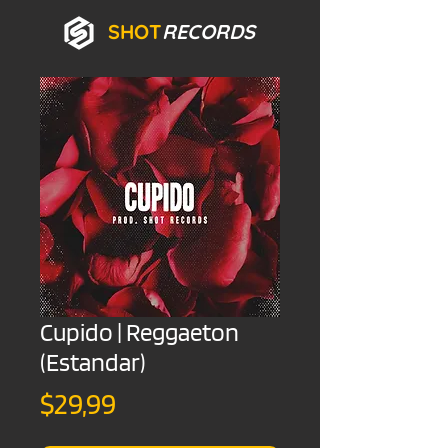
SHOT
RECORDS
Cupido | Reggaeton
(Estandar)
Precio
$29,99