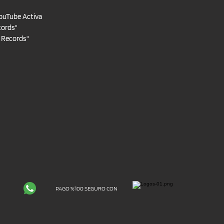
ouTube Activa
cords"
t Records"
PAGO %100 SEGURO CON