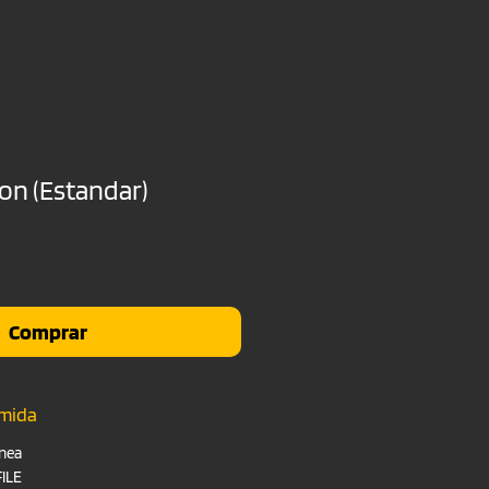
ton (Estandar)
io
Comprar
umida
nea
FILE