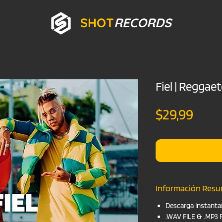
SHOT
RECORDS
Fiel | Reggae
Prec
$29,99
Información Res
Descarga Instanta
.WAV FILE & .MP3 