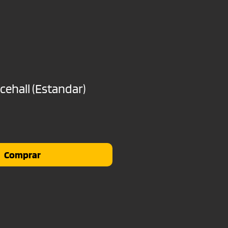
cehall (Estandar)
io
Comprar