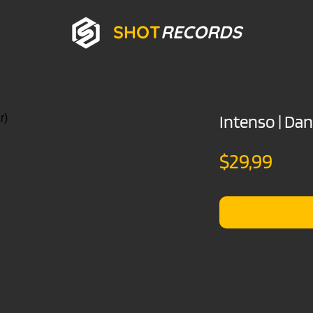
SHOT
RECORDS
Intenso | Dan
Prec
$29,99