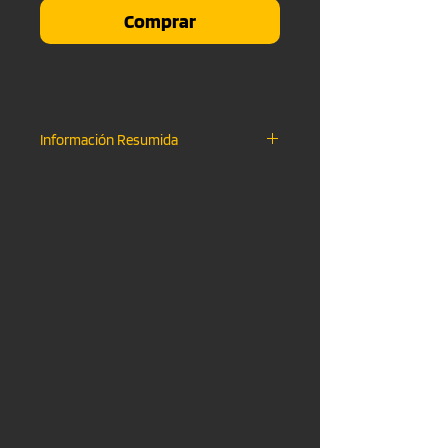
Comprar
Información Resumida
Descarga Instantanea
.WAV FILE & .MP3 FILE
Uso No-Comercial
Monetizacion en YouTube Activa
Creditos "Shot Records"
Sin Etiqueta "Shot Records"