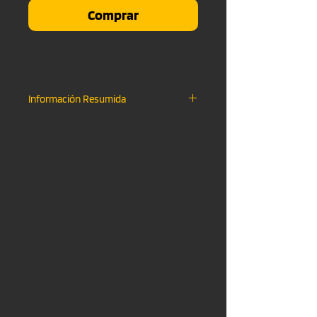
Comprar
Información Resumida
Descarga Instantanea
.WAV FILE & .MP3 FILE
Uso No-Comercial
Monetizacion en YouTube Activa
Creditos "Shot Records"
Sin Etiqueta "Shot Records"