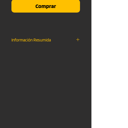
Comprar
Información Resumida
Descarga Instantanea
.WAV FILE & .MP3 FILE
Uso No-Comercial
Monetizacion en YouTube Activa
Creditos "Shot Records"
Sin Etiqueta "Shot Records"