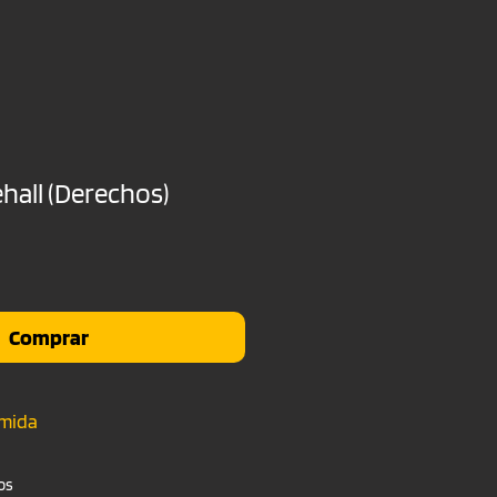
hall (Derechos)
cio
Comprar
umida
os