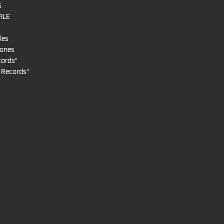
S
FILE
les
iones
cords"
t Records"