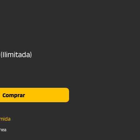
 (Ilimitada)
io
Comprar
umida
nea