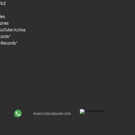
FILE
les
iones
ouTube Activa
cords"
t Records"
PAGO %100 SEGURO CON