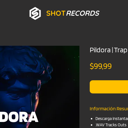
SHOT
RECORDS
Pildora | Trap
Prec
$99,99
Información Res
Descarga Instanta
.WAV Tracks Outs