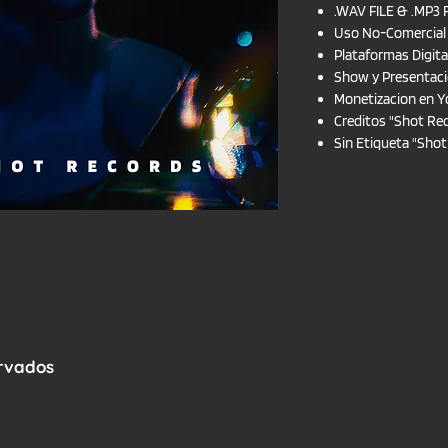
.WAV FILE & .MP3 
Uso No-Comercial
Plataformas Digita
Show y Presentac
Monetizacion en Y
Creditos "Shot Re
Sin Etiqueta "Sho
ervados