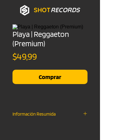
SHOT
RECORDS
Playa | Reggaeton
(Premium)
Precio
$49,99
Comprar
Información Resumida
Descarga Instantanea
.WAV FILE & .MP3 FILE
Uso No-Comercial